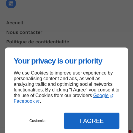
Accueil
Nous contacter
Politique de confidentialité
Plan du site
Your privacy is our priority
We use Cookies to improve user experience by
Haut de page
personalising content and ads, as well as
analyzing traffic and optimizing social networks
functionalities. By clicking "I Agree" you consent to
the use of Cookies from our providers
Google
Facebook
.
I AGREE
Customize