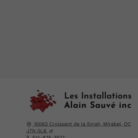
Les Installations
Alain Sauvé inc
10062 Croissant de la Syrah,
Mirabel, QC
J7N 0L6
514-825-3527