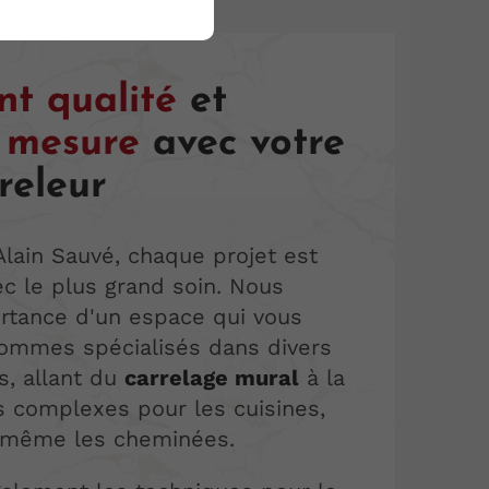
t qualité
et
r mesure
avec votre
releur
Alain Sauvé, chaque projet est
ec le plus grand soin. Nous
rtance d'un espace qui vous
ommes spécialisés dans divers
ns, allant du
carrelage mural
à la
s complexes pour les cuisines,
t même les cheminées.