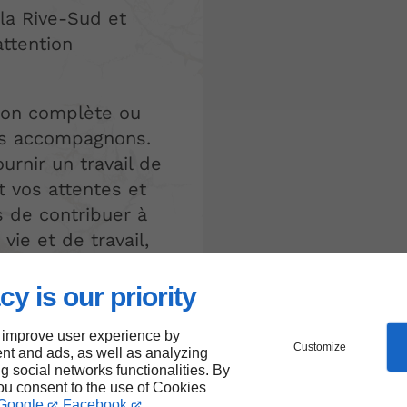
 la Rive-Sud et
ttention
ion complète ou
us accompagnons.
rnir un travail de
t vos attentes et
 de contribuer à
vie et de travail,
es et durables pour
 de céramique
cy is our priority
 improve user experience by
Customize
nt and ads, as well as analyzing
ng social networks functionalities. By
you consent to the use of Cookies
Google
Facebook
.