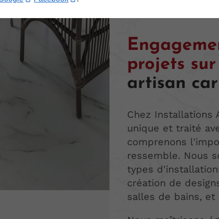
Engagemen
projets su
artisan car
Chez Installations 
unique et traité av
comprenons l'impo
ressemble. Nous s
types d'installatio
création de design
salles de bains, e